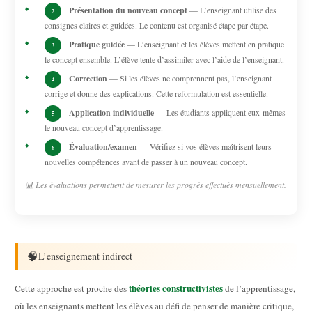
Présentation du nouveau concept
— L’enseignant utilise des
2
consignes claires et guidées. Le contenu est organisé étape par étape.
Pratique guidée
— L’enseignant et les élèves mettent en pratique
3
le concept ensemble. L’élève tente d’assimiler avec l’aide de l’enseignant.
Correction
— Si les élèves ne comprennent pas, l’enseignant
4
corrige et donne des explications. Cette reformulation est essentielle.
Application individuelle
— Les étudiants appliquent eux-mêmes
5
le nouveau concept d’apprentissage.
Évaluation/examen
— Vérifiez si vos élèves maîtrisent leurs
6
nouvelles compétences avant de passer à un nouveau concept.
📊 Les évaluations permettent de mesurer les progrès effectués mensuellement.
🧠
L’enseignement indirect
théories constructivistes
Cette approche est proche des
de l’apprentissage,
où les enseignants mettent les élèves au défi de penser de manière critique,