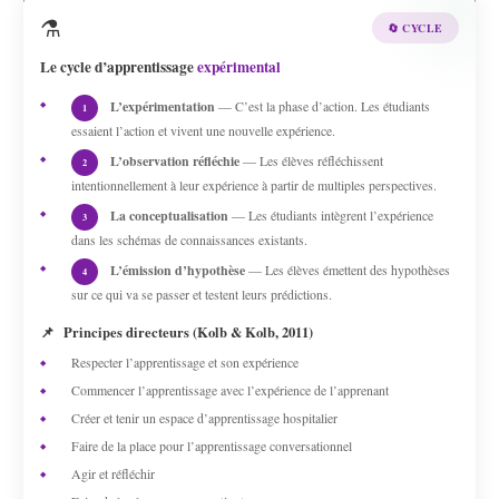
⚗️
🔄 CYCLE
Le cycle d’apprentissage
expérimental
L’expérimentation
— C’est la phase d’action. Les étudiants
1
essaient l’action et vivent une nouvelle expérience.
L’observation réfléchie
— Les élèves réfléchissent
2
intentionnellement à leur expérience à partir de multiples perspectives.
La conceptualisation
— Les étudiants intègrent l’expérience
3
dans les schémas de connaissances existants.
L’émission d’hypothèse
— Les élèves émettent des hypothèses
4
sur ce qui va se passer et testent leurs prédictions.
📌
Principes directeurs (Kolb & Kolb, 2011)
Respecter l’apprentissage et son expérience
Commencer l’apprentissage avec l’expérience de l’apprenant
Créer et tenir un espace d’apprentissage hospitalier
Faire de la place pour l’apprentissage conversationnel
Agir et réfléchir