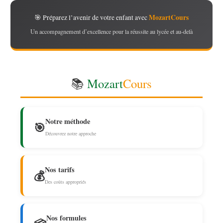
MozartCours
🎯 Préparez l’avenir de votre enfant avec
Un accompagnement d’excellence pour la réussite au lycée et au-delà
📚
Mozart
Cours
Notre méthode
🎯
Découvrez notre approche
Nos tarifs
💰
Des coûts appropriés
Nos formules