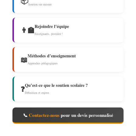
📦
Soutien sur mesure
Rejoindre l’équipe
👨‍🏫
Enseignants, postulez !
Méthodes d’enseignement
📖
Approches pédagogiques
Qu’est-ce que le soutien scolaire ?
❓
Définition et enjeux
📞
Contactez-nous
pour un devis personnalisé