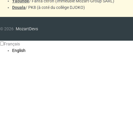
Yaoundé
/ Fanta citron (Immeuble Mozart-Group SARL)
Douala
/ PK8 (à coté du collège DJOKO)
© 2026
MozartDevs
Français
English