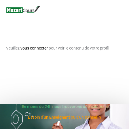
Aller
au
contenu
Veuillez
vous connecter
pour voir le contenu de votre profil
En moins de 24h nous trouverons une solutions
Besoin d'un
Enseignant
ou d'un
Conseil ?