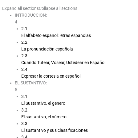
Expand all sections
Collapse all sections
INTRODUCCION:
4
2.1
El alfabeto espanol: letras espanolas
2.2
La pronunciación española
2.3
Cuando Tutear, Vosear, Ustedear en Español
2.4
Expresar la cortesia en español
EL SUSTANTIVO:
5
3.1
El Sustantivo, el genero
3.2
El sustantivo, el número
3.3
El sustantivo y sus classificaciones
3.4