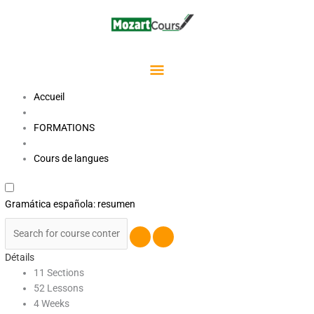
Aller
Menu
au
contenu
Principal
Accueil
FORMATIONS
Cours de langues
Gramática española: resumen
Détails
11 Sections
52 Lessons
4 Weeks