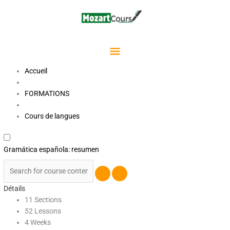
Aller
Menu
au
contenu
Principal
Accueil
FORMATIONS
Cours de langues
Gramática española: resumen
Détails
11 Sections
52 Lessons
4 Weeks