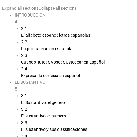
Expand all sections
Collapse all sections
INTRODUCCION:
4
2.1
El alfabeto espanol: letras espanolas
2.2
La pronunciación española
2.3
Cuando Tutear, Vosear, Ustedear en Español
2.4
Expresar la cortesia en español
EL SUSTANTIVO:
5
3.1
El Sustantivo, el genero
3.2
El sustantivo, el número
3.3
El sustantivo y sus classificaciones
3.4