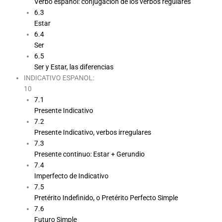
Verbo español: conjugacion de los verbos regulares
6.3
Estar
6.4
Ser
6.5
Ser y Estar, las diferencias
INDICATIVO ESPANOL:
10
7.1
Presente Indicativo
7.2
Presente Indicativo, verbos irregulares
7.3
Presente continuo: Estar + Gerundio
7.4
Imperfecto de Indicativo
7.5
Pretérito Indefinido, o Pretérito Perfecto Simple
7.6
Futuro Simple