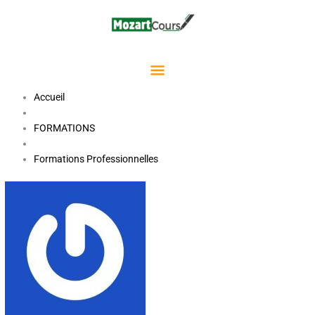
Aller
Menu
au
contenu
Principal
Accueil
FORMATIONS
Formations Professionnelles