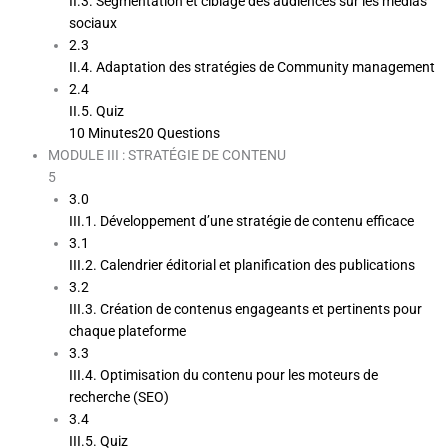
II.3. Segmentation et ciblage des audiences sur les médias
sociaux
2.3
II.4. Adaptation des stratégies de Community management
2.4
II.5. Quiz
10 Minutes
20 Questions
MODULE III : STRATÉGIE DE CONTENU
5
3.0
III.1. Développement d’une stratégie de contenu efficace
3.1
III.2. Calendrier éditorial et planification des publications
3.2
III.3. Création de contenus engageants et pertinents pour
chaque plateforme
3.3
III.4. Optimisation du contenu pour les moteurs de
recherche (SEO)
3.4
III.5. Quiz