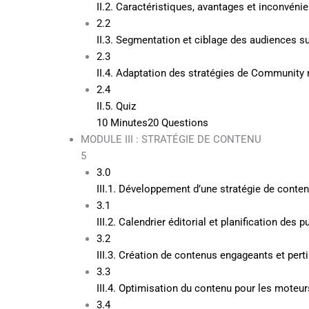
II.2. Caractéristiques, avantages et inconvén
2.2
II.3. Segmentation et ciblage des audiences s
2.3
II.4. Adaptation des stratégies de Communit
2.4
II.5. Quiz
10 Minutes
20 Questions
MODULE III : STRATÉGIE DE CONTENU
5
3.0
III.1. Développement d’une stratégie de conten
3.1
III.2. Calendrier éditorial et planification des p
3.2
III.3. Création de contenus engageants et per
3.3
III.4. Optimisation du contenu pour les moteu
3.4