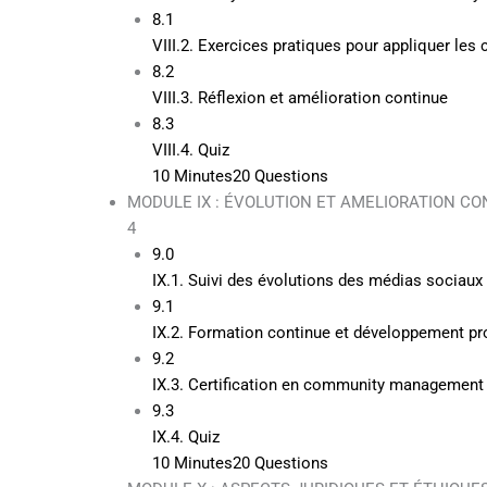
8.1
VIII.2. Exercices pratiques pour appliquer le
8.2
VIII.3. Réflexion et amélioration continue
8.3
VIII.4. Quiz
10 Minutes
20 Questions
MODULE IX : ÉVOLUTION ET AMELIORATION CO
4
9.0
IX.1. Suivi des évolutions des médias sociaux 
9.1
IX.2. Formation continue et développement pr
9.2
IX.3. Certification en community management
9.3
IX.4. Quiz
10 Minutes
20 Questions