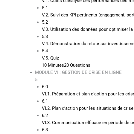
V.1. Outils d’analyse des performances des m
5.1
V.2. Suivi des KPI pertinents (engagement, porté
5.2
V.3. Utilisation des données pour optimiser la
5.3
V.4. Démonstration du retour sur investisseme
5.4
V.5. Quiz
10 Minutes
20 Questions
MODULE VI : GESTION DE CRISE EN LIGNE
5
6.0
VI.1. Préparation et plan d’action pour les cris
6.1
VI.2. Plan d’action pour les situations de crise
6.2
VI.3. Communication efficace en période de cr
6.3