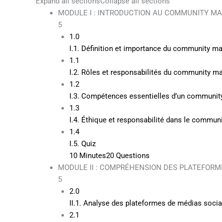
Expand all sections
Collapse all sections
MODULE I : INTRODUCTION AU COMMUNITY 
5
1.0
I.1. Définition et importance du community 
1.1
I.2. Rôles et responsabilités du community m
1.2
I.3. Compétences essentielles d’un communi
1.3
I.4. Éthique et responsabilité dans le commu
1.4
I.5. Quiz
10 Minutes
20 Questions
MODULE II : COMPRÉHENSION DES PLATEFORM
5
2.0
II.1. Analyse des plateformes de médias socia
2.1