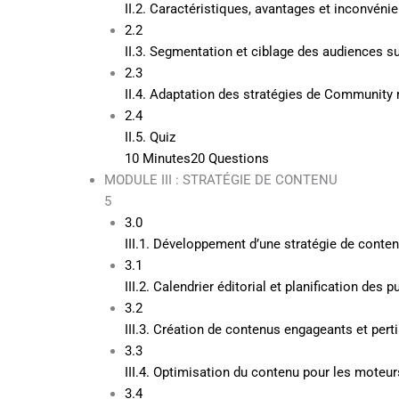
II.2. Caractéristiques, avantages et inconvén
2.2
II.3. Segmentation et ciblage des audiences s
2.3
II.4. Adaptation des stratégies de Communit
2.4
II.5. Quiz
10 Minutes
20 Questions
MODULE III : STRATÉGIE DE CONTENU
5
3.0
III.1. Développement d’une stratégie de conten
3.1
III.2. Calendrier éditorial et planification des p
3.2
III.3. Création de contenus engageants et per
3.3
III.4. Optimisation du contenu pour les moteu
3.4