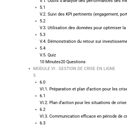
V.1. Outils d’analyse des performances des m
5.1
V.2. Suivi des KPI pertinents (engagement, porté
5.2
V.3. Utilisation des données pour optimiser la
5.3
V.4. Démonstration du retour sur investisseme
5.4
V.5. Quiz
10 Minutes
20 Questions
MODULE VI : GESTION DE CRISE EN LIGNE
5
6.0
VI.1. Préparation et plan d’action pour les cris
6.1
VI.2. Plan d’action pour les situations de crise
6.2
VI.3. Communication efficace en période de cr
6.3