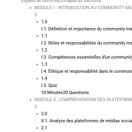
Expand all sections
Collapse all sections
MODULE I : INTRODUCTION AU COMMUNITY 
5
1.0
I.1. Définition et importance du community 
1.1
I.2. Rôles et responsabilités du community m
1.2
I.3. Compétences essentielles d’un communi
1.3
I.4. Éthique et responsabilité dans le commu
1.4
I.5. Quiz
10 Minutes
20 Questions
MODULE II : COMPRÉHENSION DES PLATEFORM
5
2.0
II.1. Analyse des plateformes de médias socia
2.1