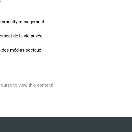
S
 community management
spect de la vie privée
ion des médias sociaux
course to view this content!