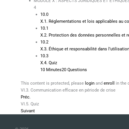
MODULE X : ASPECTS JURIDIQUES ET ÉTHIQUE
4
10.0
X.1. Réglementations et lois applicables au
10.1
X.2. Protection des données personnelles et re
10.2
X.3. Éthique et responsabilité dans l’utilisat
10.3
X.4. Quiz
10 Minutes
20 Questions
This content is protected, please
login
and
enroll
in the 
VI.3. Communication efficace en période de crise
Préc.
VI.5. Quiz
Suivant