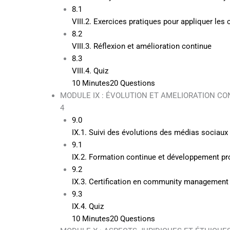
8.1
VIII.2. Exercices pratiques pour appliquer le
8.2
VIII.3. Réflexion et amélioration continue
8.3
VIII.4. Quiz
10 Minutes
20 Questions
MODULE IX : ÉVOLUTION ET AMELIORATION CO
4
9.0
IX.1. Suivi des évolutions des médias sociaux 
9.1
IX.2. Formation continue et développement pr
9.2
IX.3. Certification en community management
9.3
IX.4. Quiz
10 Minutes
20 Questions